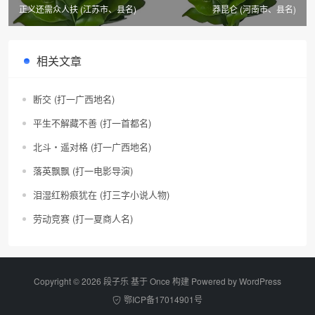
正义还需众人扶 (江苏市、县名)
莽昆仑 (河南市、县名)
相关文章
断交 (打一广西地名)
平生不解藏不善 (打一首都名)
北斗・遥对格 (打一广西地名)
落英飘飘 (打一电影导演)
泪湿红粉痕犹在 (打三字小说人物)
劳动竞赛 (打一夏商人名)
Copyright © 2026 段子乐 基于 Once 构建 Powered by
WordPress
鄂ICP备17014901号