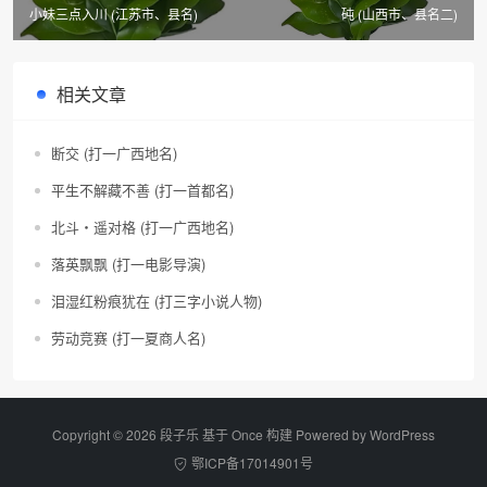
小妹三点入川 (江苏市、县名)
砘 (山西市、县名二)
相关文章
断交 (打一广西地名)
平生不解藏不善 (打一首都名)
北斗・遥对格 (打一广西地名)
落英飘飘 (打一电影导演)
泪湿红粉痕犹在 (打三字小说人物)
劳动竞赛 (打一夏商人名)
Copyright © 2026 段子乐 基于 Once 构建 Powered by
WordPress
鄂ICP备17014901号