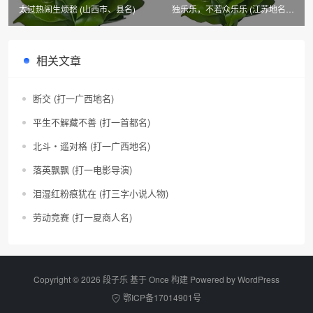
太过热闹生烦愁 (山西市、县名)
独乐乐，不若众乐乐 (江苏地名冠
别称，卷帘格)
相关文章
断交 (打一广西地名)
平生不解藏不善 (打一首都名)
北斗・遥对格 (打一广西地名)
落英飘飘 (打一电影导演)
泪湿红粉痕犹在 (打三字小说人物)
劳动竞赛 (打一夏商人名)
Copyright © 2026 段子乐 基于 Once 构建 Powered by
WordPress
鄂ICP备17014901号