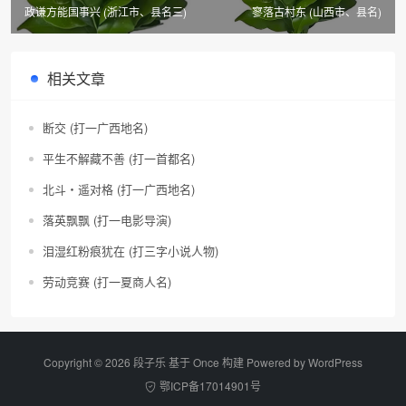
政谦方能国事兴 (浙江市、县名三)
寥落古村东 (山西市、县名)
相关文章
断交 (打一广西地名)
平生不解藏不善 (打一首都名)
北斗・遥对格 (打一广西地名)
落英飘飘 (打一电影导演)
泪湿红粉痕犹在 (打三字小说人物)
劳动竞赛 (打一夏商人名)
Copyright © 2026 段子乐 基于 Once 构建 Powered by
WordPress
鄂ICP备17014901号