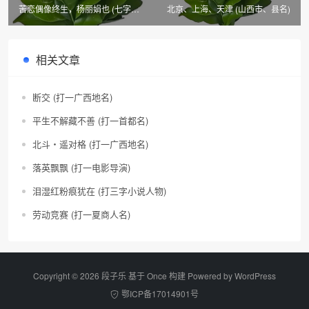
苦恋偶像终生，杨丽娟也 (七字外
北京、上海、天津 (山西市、县名)
历史称谓)
相关文章
断交 (打一广西地名)
平生不解藏不善 (打一首都名)
北斗・遥对格 (打一广西地名)
落英飘飘 (打一电影导演)
泪湿红粉痕犹在 (打三字小说人物)
劳动竞赛 (打一夏商人名)
Copyright © 2026 段子乐 基于 Once 构建 Powered by
WordPress
鄂ICP备17014901号