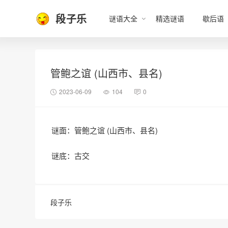
段子乐
谜语大全
精选谜语
歇后语
管鲍之谊 (山西市、县名)
2023-06-09
104
0
谜面：管鲍之谊 (山西市、县名)
谜底：古交
段子乐