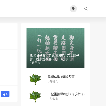
脚尖身子圆，走路团团转，需要鞭子
抽，越抽越欢喜（打一玩具）
1条留言
思想偏激 (机械名词)
0条留言
一记重扣堪称妙 (音乐名词)
0
0条留言