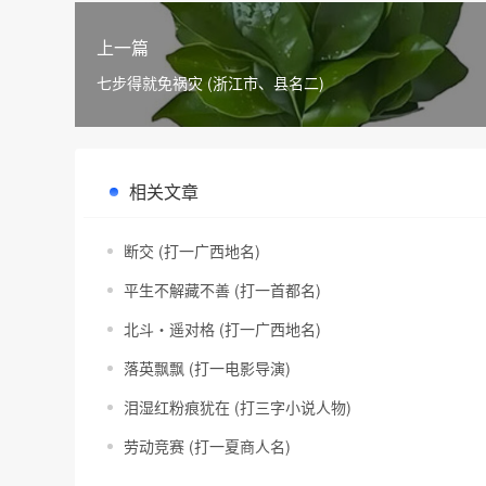
上一篇
七步得就免祸灾 (浙江市、县名二)
相关文章
断交 (打一广西地名)
平生不解藏不善 (打一首都名)
北斗・遥对格 (打一广西地名)
落英飘飘 (打一电影导演)
泪湿红粉痕犹在 (打三字小说人物)
劳动竞赛 (打一夏商人名)