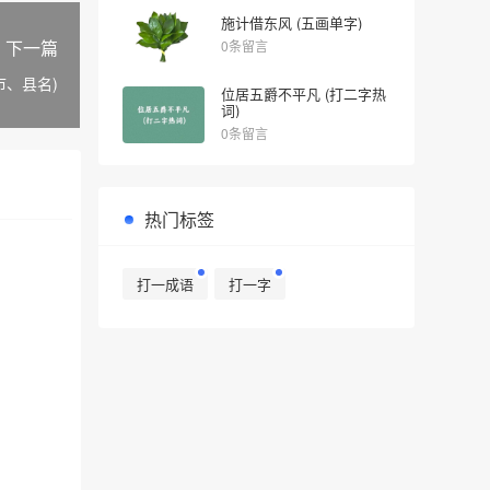
施计借东风 (五画单字)
下一篇
0条留言
市、县名)
位居五爵不平凡 (打二字热
词)
0条留言
热门标签
打一成语
打一字