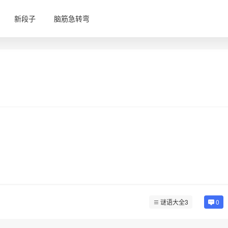
新段子
脑筋急转弯
谜语大全3
0