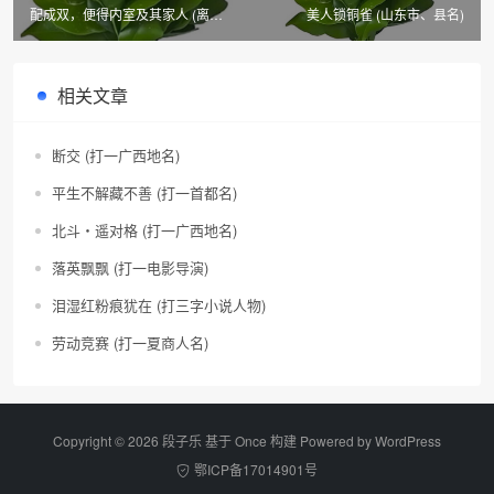
配成双，便得内室及其家人 (离合
美人锁铜雀 (山东市、县名)
音字二)
相关文章
断交 (打一广西地名)
平生不解藏不善 (打一首都名)
北斗・遥对格 (打一广西地名)
落英飘飘 (打一电影导演)
泪湿红粉痕犹在 (打三字小说人物)
劳动竞赛 (打一夏商人名)
Copyright © 2026 段子乐 基于 Once 构建 Powered by
WordPress
鄂ICP备17014901号