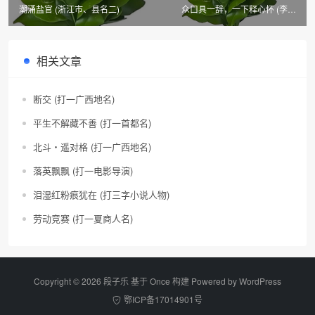
潮涌盐官 (浙江市、县名二)
众口具一辞，一下释心怀 (李白
《与韩荆州书》一句，4字)
相关文章
断交 (打一广西地名)
平生不解藏不善 (打一首都名)
北斗・遥对格 (打一广西地名)
落英飘飘 (打一电影导演)
泪湿红粉痕犹在 (打三字小说人物)
劳动竞赛 (打一夏商人名)
Copyright © 2026 段子乐 基于 Once 构建 Powered by
WordPress
鄂ICP备17014901号