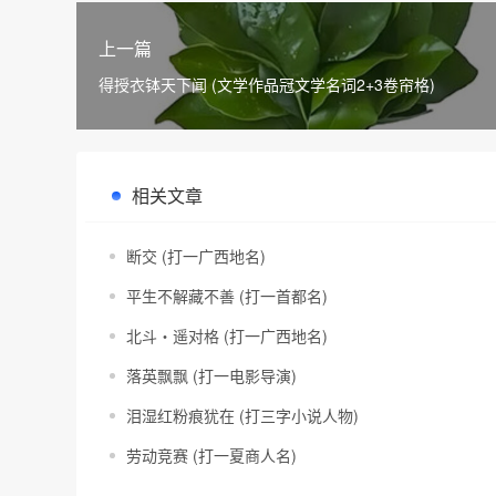
上一篇
得授衣钵天下闻 (文学作品冠文学名词2+3卷帘格)
相关文章
断交 (打一广西地名)
平生不解藏不善 (打一首都名)
北斗・遥对格 (打一广西地名)
落英飘飘 (打一电影导演)
泪湿红粉痕犹在 (打三字小说人物)
劳动竞赛 (打一夏商人名)