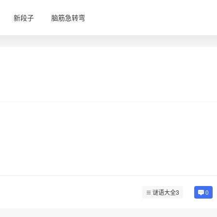
新段子
脑筋急转弯
谜语大全3
0