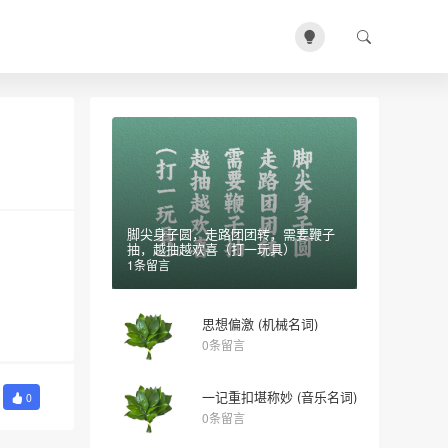
脚尖身子圆，走路团团转，需要鞭子
抽，越抽越欢喜（打一玩具）
1条留言
思想偏激 (机械名词)
0条留言
一记重扣堪称妙 (音乐名词)
0
0条留言