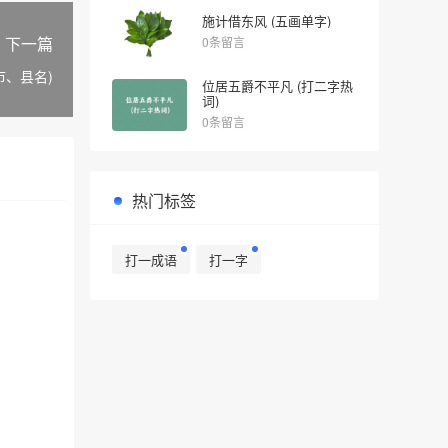
施计借东风 (五画单字)
下一篇
0条留言
市、县名)
位居五爵不平凡 (打二字热
词)
0条留言
热门标签
打一成语
打一字