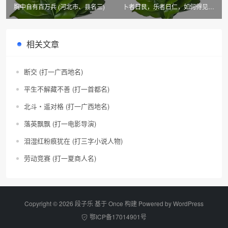
胸中自有百万兵 (河北市、县名三)
卜者日艮，乐者日仁，如何得见，
峨嵋昆仑 (河北市、县名二)
相关文章
断交 (打一广西地名)
平生不解藏不善 (打一首都名)
北斗・遥对格 (打一广西地名)
落英飘飘 (打一电影导演)
泪湿红粉痕犹在 (打三字小说人物)
劳动竞赛 (打一夏商人名)
Copyright © 2026 段子乐 基于 Once 构建 Powered by
WordPress
鄂ICP备17014901号