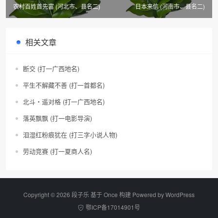
农村百姓首先富 (河北市、县名二)
日本来信 (河南市、县名二)
相关文章
断交 (打一广西地名)
平生不解藏不善 (打一首都名)
北斗・遥对格 (打一广西地名)
落英飘飘 (打一电影导演)
泪湿红粉痕犹在 (打三字小说人物)
劳动竞赛 (打一夏商人名)
Copyright © 2026 段子乐 基于 Once 构建 Powered by
WordPress
鄂ICP备17014901号