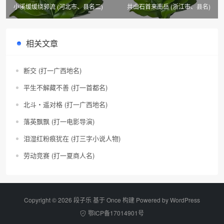
小溪缓缓绕郭流 (河北市、县名二)
共由石首来南岳 (浙江市、县名)
相关文章
断交 (打一广西地名)
平生不解藏不善 (打一首都名)
北斗・遥对格 (打一广西地名)
落英飘飘 (打一电影导演)
泪湿红粉痕犹在 (打三字小说人物)
劳动竞赛 (打一夏商人名)
Copyright © 2026 段子乐 基于 Once 构建 Powered by
WordPress
鄂ICP备17014901号