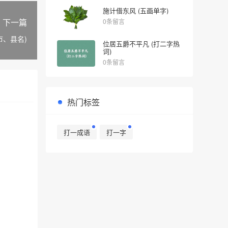
施计借东风 (五画单字)
下一篇
0条留言
市、县名)
位居五爵不平凡 (打二字热
词)
0条留言
热门标签
打一成语
打一字