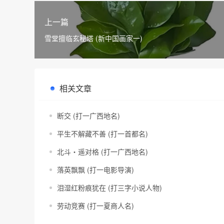
上一篇
雪堂擅临玄秘塔 (新中国画家一)
相关文章
断交 (打一广西地名)
平生不解藏不善 (打一首都名)
北斗・遥对格 (打一广西地名)
落英飘飘 (打一电影导演)
泪湿红粉痕犹在 (打三字小说人物)
劳动竞赛 (打一夏商人名)