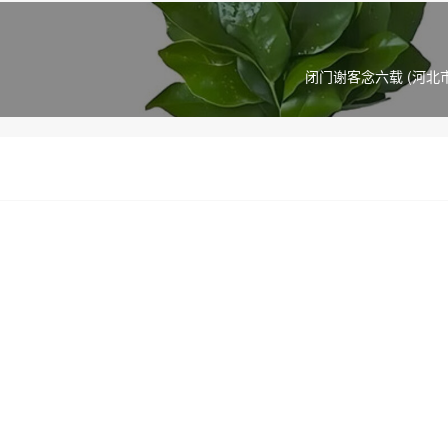
闭门谢客念六载 (河北