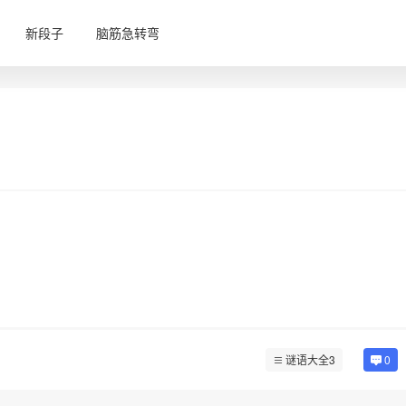
新段子
脑筋急转弯
谜语大全3
0