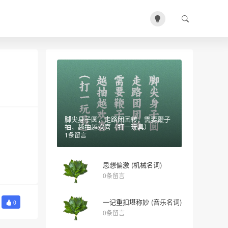
脚尖身子圆，走路团团转，需要鞭子
抽，越抽越欢喜（打一玩具）
1条留言
思想偏激 (机械名词)
0条留言
一记重扣堪称妙 (音乐名词)
0
0条留言