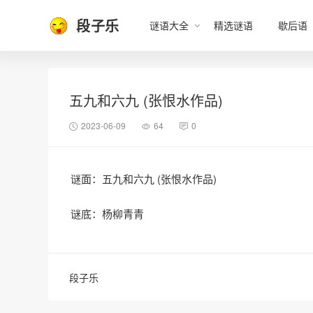
段子乐
谜语大全
精选谜语
歇后语
五九和六九 (张恨水作品)
2023-06-09
64
0
谜面：五九和六九 (张恨水作品)
谜底：杨柳青青
段子乐