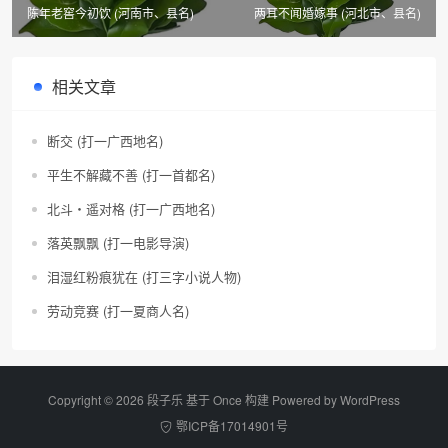
陈年老窖今初饮 (河南市、县名)
两耳不闻婚嫁事 (河北市、县名)
相关文章
断交 (打一广西地名)
平生不解藏不善 (打一首都名)
北斗・遥对格 (打一广西地名)
落英飘飘 (打一电影导演)
泪湿红粉痕犹在 (打三字小说人物)
劳动竞赛 (打一夏商人名)
Copyright © 2026 段子乐 基于 Once 构建 Powered by
WordPress
鄂ICP备17014901号