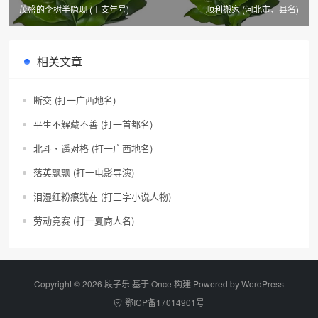
茂盛的李树半隐现 (干支年号)
顺利搬家 (河北市、县名)
相关文章
断交 (打一广西地名)
平生不解藏不善 (打一首都名)
北斗・遥对格 (打一广西地名)
落英飘飘 (打一电影导演)
泪湿红粉痕犹在 (打三字小说人物)
劳动竞赛 (打一夏商人名)
Copyright © 2026 段子乐 基于 Once 构建 Powered by
WordPress
鄂ICP备17014901号