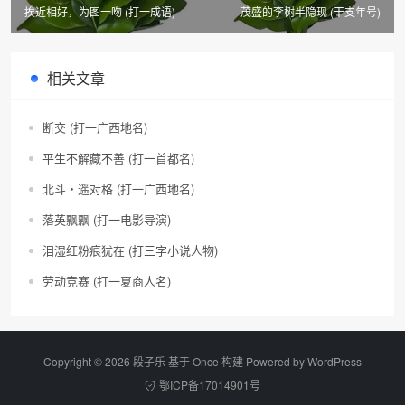
挨近相好，为图一吻 (打一成语)
茂盛的李树半隐现 (干支年号)
相关文章
断交 (打一广西地名)
平生不解藏不善 (打一首都名)
北斗・遥对格 (打一广西地名)
落英飘飘 (打一电影导演)
泪湿红粉痕犹在 (打三字小说人物)
劳动竞赛 (打一夏商人名)
Copyright © 2026 段子乐 基于 Once 构建 Powered by
WordPress
鄂ICP备17014901号