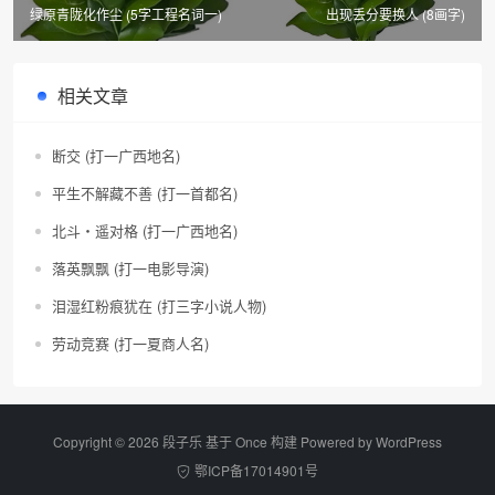
绿原青陇化作尘 (5字工程名词一)
出现丢分要换人 (8画字)
相关文章
断交 (打一广西地名)
平生不解藏不善 (打一首都名)
北斗・遥对格 (打一广西地名)
落英飘飘 (打一电影导演)
泪湿红粉痕犹在 (打三字小说人物)
劳动竞赛 (打一夏商人名)
Copyright © 2026 段子乐 基于 Once 构建 Powered by
WordPress
鄂ICP备17014901号