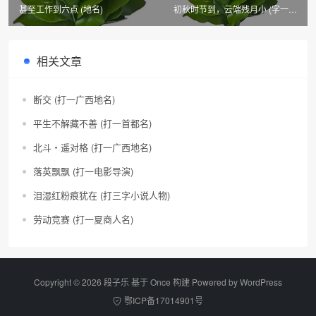
甚至工作到六点 (地名)
初秋时节到，云端残月小 (字一。
15笔)
相关文章
断交 (打一广西地名)
平生不解藏不善 (打一首都名)
北斗・遥对格 (打一广西地名)
落英飘飘 (打一电影导演)
泪湿红粉痕犹在 (打三字小说人物)
劳动竞赛 (打一夏商人名)
Copyright © 2026 段子乐 基于 Once 构建 Powered by
WordPress
鄂ICP备17014901号