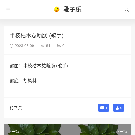
段子乐
半枝枯木惹断肠 (歌手)
2023-06-09
84
0
谜面：半枝枯木惹断肠 (歌手)
谜底：胡杨林
段子乐
0
0
上一篇
下一篇