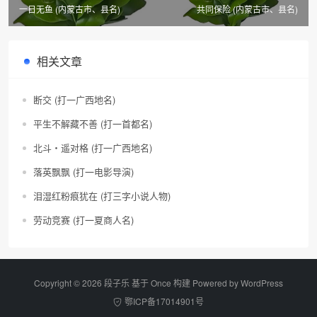
一日无鱼 (内蒙古市、县名)
共同保险 (内蒙古市、县名)
相关文章
断交 (打一广西地名)
平生不解藏不善 (打一首都名)
北斗・遥对格 (打一广西地名)
落英飘飘 (打一电影导演)
泪湿红粉痕犹在 (打三字小说人物)
劳动竞赛 (打一夏商人名)
Copyright © 2026 段子乐 基于 Once 构建 Powered by
WordPress
鄂ICP备17014901号