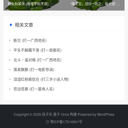
剃头别紧张 (地理学科学说)
“缗王立，好D一听之，处士逃” (5
口)
相关文章
断交 (打一广西地名)
平生不解藏不善 (打一首都名)
北斗・遥对格 (打一广西地名)
落英飘飘 (打一电影导演)
泪湿红粉痕犹在 (打三字小说人物)
劳动竞赛 (打一夏商人名)
Copyright © 2026 段子乐 基于 Once 构建 Powered by
WordPress
鄂ICP备17014901号