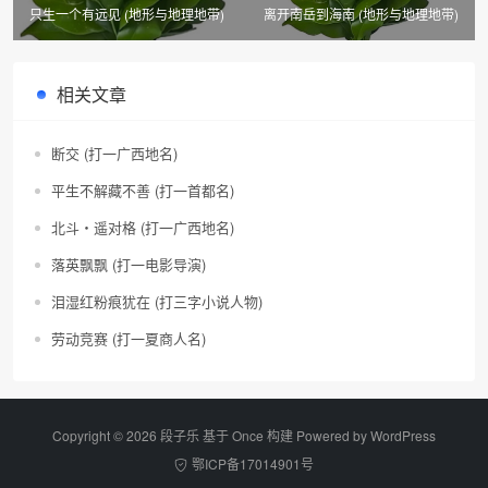
只生一个有远见 (地形与地理地带)
离开南岳到海南 (地形与地理地带)
相关文章
断交 (打一广西地名)
平生不解藏不善 (打一首都名)
北斗・遥对格 (打一广西地名)
落英飘飘 (打一电影导演)
泪湿红粉痕犹在 (打三字小说人物)
劳动竞赛 (打一夏商人名)
Copyright © 2026 段子乐 基于 Once 构建 Powered by
WordPress
鄂ICP备17014901号