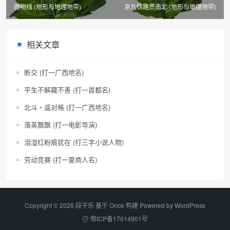
抛物线 (地形与地理地带)
京九铁路贯南北 (地形与地理地带)
相关文章
断交 (打一广西地名)
平生不解藏不善 (打一首都名)
北斗・遥对格 (打一广西地名)
落英飘飘 (打一电影导演)
泪湿红粉痕犹在 (打三字小说人物)
劳动竞赛 (打一夏商人名)
Copyright © 2026 段子乐 基于 Once 构建 Powered by
WordPress
鄂ICP备17014901号