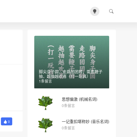
脚尖身子圆，走路团团转，需要鞭子
抽，越抽越欢喜（打一玩具）
1条留言
思想偏激 (机械名词)
0条留言
一记重扣堪称妙 (音乐名词)
0
0条留言