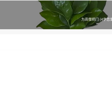
为高僧把门 (4字恋