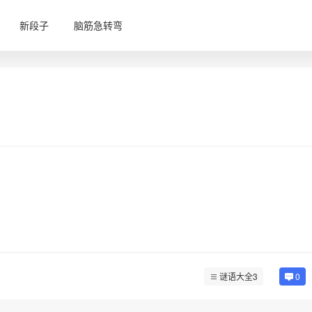
新段子
脑筋急转弯
谜语大全3
0