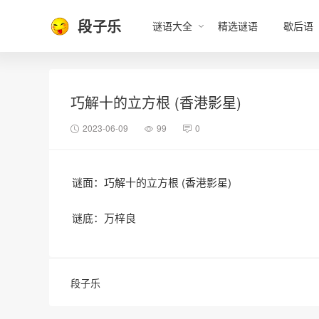
段子乐
谜语大全
精选谜语
歇后语
巧解十的立方根 (香港影星)
2023-06-09
99
0
谜面：巧解十的立方根 (香港影星)
谜底：万梓良
段子乐