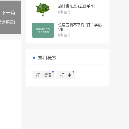
施计借东风 (五画单字)
下一篇
0条留言
爱常用语)
位居五爵不平凡 (打二字热
词)
0条留言
热门标签
打一成语
打一字