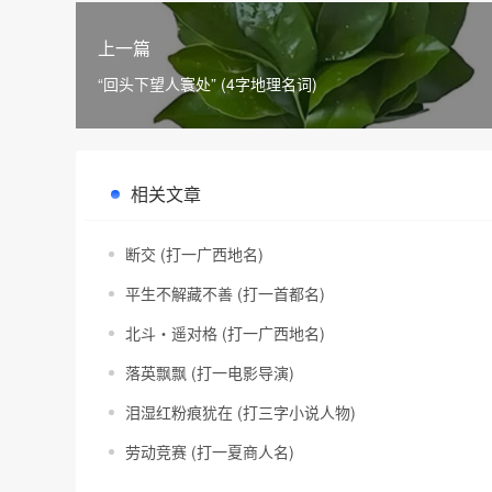
上一篇
“回头下望人寰处” (4字地理名词)
相关文章
断交 (打一广西地名)
平生不解藏不善 (打一首都名)
北斗・遥对格 (打一广西地名)
落英飘飘 (打一电影导演)
泪湿红粉痕犹在 (打三字小说人物)
劳动竞赛 (打一夏商人名)