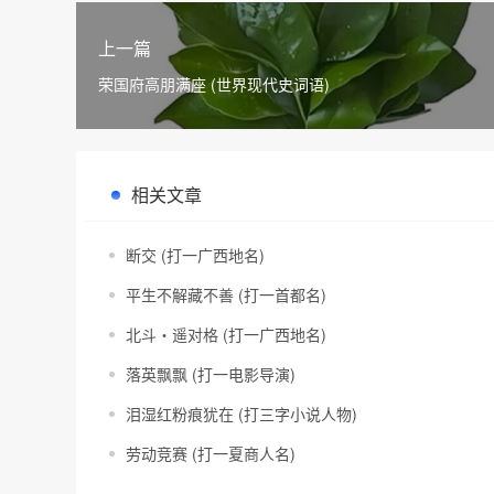
上一篇
荣国府高朋满座 (世界现代史词语)
相关文章
断交 (打一广西地名)
平生不解藏不善 (打一首都名)
北斗・遥对格 (打一广西地名)
落英飘飘 (打一电影导演)
泪湿红粉痕犹在 (打三字小说人物)
劳动竞赛 (打一夏商人名)