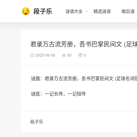
段子乐
谜语大全
精选谜语
歇后语
君录万古流芳册，吾书巴掌民间文 (足球
2023-06-09
93
0
谜面：君录万古流芳册，吾书巴掌民间文 (足球名词冠
谜底：一记长传，一记短传
段子乐