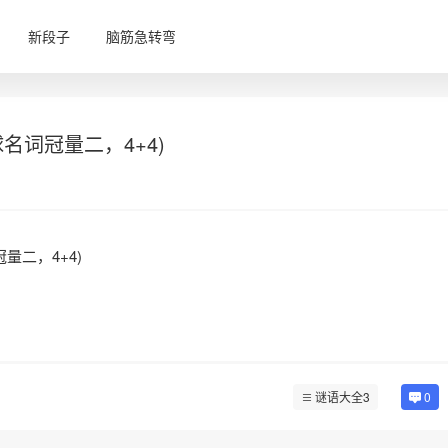
新段子
脑筋急转弯
名词冠量二，4+4)
量二，4+4)
谜语大全3
0