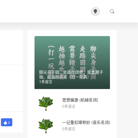
脚尖身子圆，走路团团转，需要鞭子
抽，越抽越欢喜（打一玩具）
1条留言
思想偏激 (机械名词)
0条留言
一记重扣堪称妙 (音乐名词)
0
0条留言