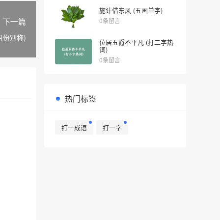
施计借东风 (五画单字)
下一篇
0条留言
月份别称)
位居五爵不平凡 (打二字热
词)
0条留言
热门标签
打一成语
打一字