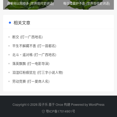
改革何以阻挠多 (世界现代史词语)
每日凌晨炉不息 (世界现代史词语)
相关文章
断交 (打一广西地名)
平生不解藏不善 (打一首都名)
北斗・遥对格 (打一广西地名)
落英飘飘 (打一电影导演)
泪湿红粉痕犹在 (打三字小说人物)
劳动竞赛 (打一夏商人名)
Copyright © 2026 段子乐 基于 Once 构建 Powered by
WordPress
鄂ICP备17014901号