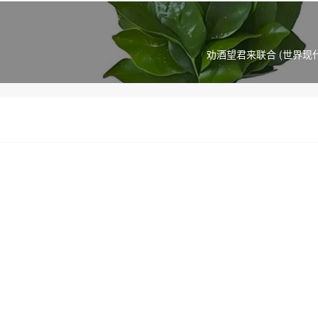
劝酒望君来联合 (世界现