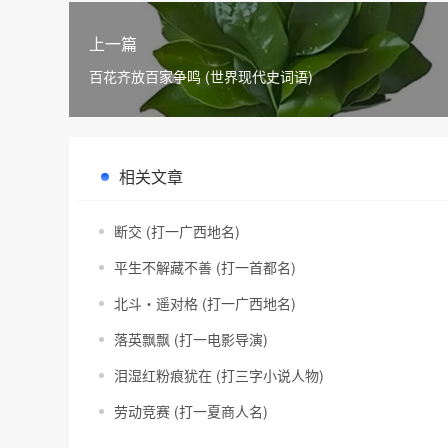
上一篇
百花齐放百家争鸣 (世界现代史词语)
相关文章
断交 (打一广西地名)
平生不解藏不善 (打一首都名)
北斗・遥对格 (打一广西地名)
落英飘飘 (打一电影导演)
泪湿红粉痕犹在 (打三字小说人物)
劳动竞赛 (打一夏商人名)