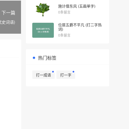
施计借东风 (五画单字)
下一篇
0条留言
代史词语)
位居五爵不平凡 (打二字热
词)
0条留言
热门标签
打一成语
打一字