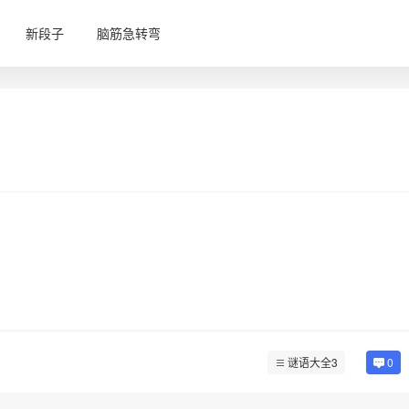
新段子
脑筋急转弯
谜语大全3
0