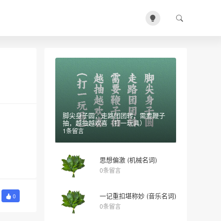
脚尖身子圆，走路团团转，需要鞭子
抽，越抽越欢喜（打一玩具）
1条留言
思想偏激 (机械名词)
0条留言
一记重扣堪称妙 (音乐名词)
0
0条留言