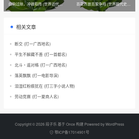
白驹过隙，冲锋陷阵 (世界近代史
百花齐放百家争鸣 (世界现代史词
词语)
语)
相关文章
断交 (打一广西地名)
平生不解藏不善 (打一首都名)
北斗・遥对格 (打一广西地名)
落英飘飘 (打一电影导演)
泪湿红粉痕犹在 (打三字小说人物)
劳动竞赛 (打一夏商人名)
Copyright © 2026 段子乐 基于 Once 构建 Powered by
WordPress
鄂ICP备17014901号