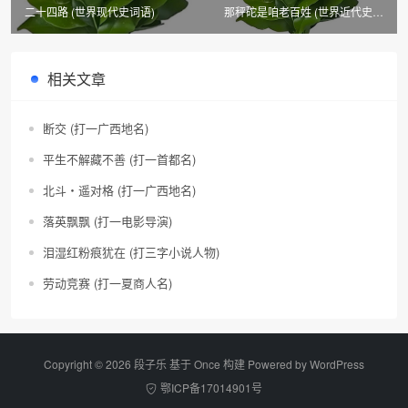
二十四路 (世界现代史词语)
那秤砣是咱老百姓 (世界近代史词
语)
相关文章
断交 (打一广西地名)
平生不解藏不善 (打一首都名)
北斗・遥对格 (打一广西地名)
落英飘飘 (打一电影导演)
泪湿红粉痕犹在 (打三字小说人物)
劳动竞赛 (打一夏商人名)
Copyright © 2026 段子乐 基于 Once 构建 Powered by
WordPress
鄂ICP备17014901号