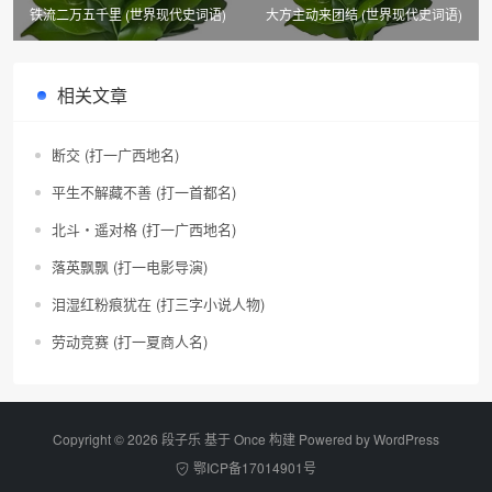
铁流二万五千里 (世界现代史词语)
大方主动来团结 (世界现代史词语)
相关文章
断交 (打一广西地名)
平生不解藏不善 (打一首都名)
北斗・遥对格 (打一广西地名)
落英飘飘 (打一电影导演)
泪湿红粉痕犹在 (打三字小说人物)
劳动竞赛 (打一夏商人名)
Copyright © 2026 段子乐 基于 Once 构建 Powered by
WordPress
鄂ICP备17014901号