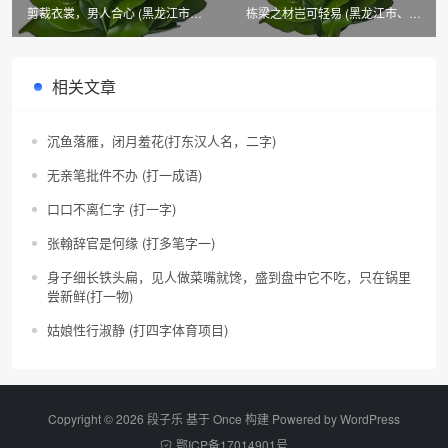
剪裁衣裳，男人合心 (黑龙江市、
栋梁之材岂可轻易 (黑龙江市、县
县名)
名)
相关文章
沉鱼落雁，闭月羞花(打东汉人名，二字)
无亲笔批件不办 (打一成语)
口口不离仁字 (打一字)
张翰辞官是何缘 (打多笔字一)
身子细长铁头扁，见人做菜嘴就馋，盛到盘中它不吃，只在锅里
尝新鲜(打一物)
姑娘性行淑静 (打四字体育项目)
Copyright © 2026 段子乐 基于 Once 构建 Powered by
WordPress
鄂ICP备17014901号