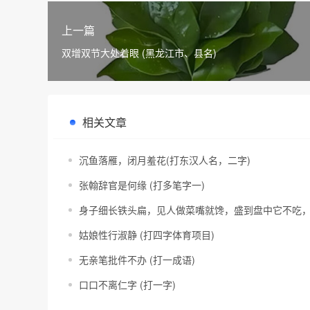
上一篇
双增双节大处着眼 (黑龙江市、县名)
相关文章
沉鱼落雁，闭月羞花(打东汉人名，二字)
张翰辞官是何缘 (打多笔字一)
身子细长铁头扁，见人做菜嘴就馋，盛到盘中它不吃，
姑娘性行淑静 (打四字体育项目)
无亲笔批件不办 (打一成语)
口口不离仁字 (打一字)