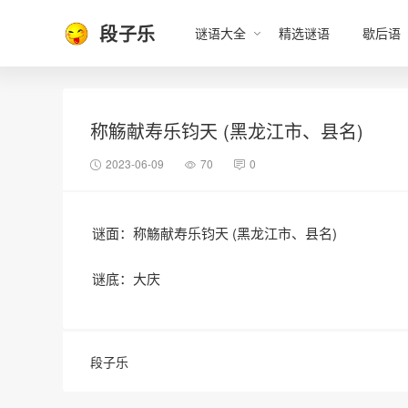
段子乐
谜语大全
精选谜语
歇后语
称觞献寿乐钧天 (黑龙江市、县名)
2023-06-09
70
0
谜面：称觞献寿乐钧天 (黑龙江市、县名)
谜底：大庆
段子乐