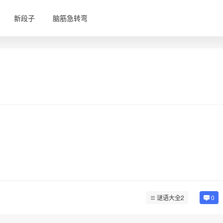
新段子
脑筋急转弯
谜语大全2
0