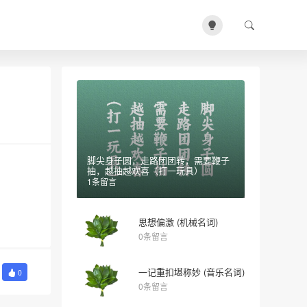
脚尖身子圆，走路团团转，需要鞭子
抽，越抽越欢喜（打一玩具）
1条留言
思想偏激 (机械名词)
0条留言
一记重扣堪称妙 (音乐名词)
0
0条留言