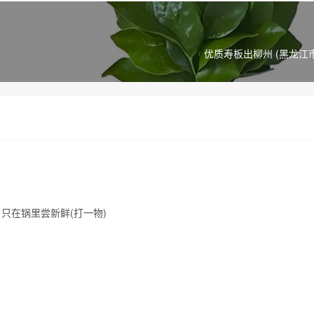
优质寿板出柳州 (黑龙江
只在锅里尝新鲜(打一物)