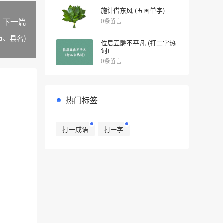
施计借东风 (五画单字)
下一篇
0条留言
市、县名)
位居五爵不平凡 (打二字热
词)
0条留言
热门标签
打一成语
打一字