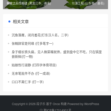
解放之后恰相逢 (黑龙江市、县名)
引滦工程 (山东市、县名)
相关文章
沉鱼落雁，闭月羞花(打东汉人名，二字)
张翰辞官是何缘 (打多笔字一)
身子细长铁头扁，见人做菜嘴就馋，盛到盘中它不吃，只在锅里
尝新鲜(打一物)
姑娘性行淑静 (打四字体育项目)
无亲笔批件不办 (打一成语)
口口不离仁字 (打一字)
Copyright © 2026 段子乐 基于 Once 构建 Powered by
WordPress
鄂ICP备17014901号