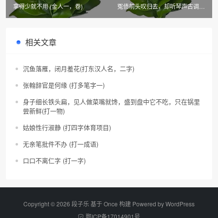
拿得少就不用 (金人一，卷)
冤债前头叹归去，却听琴声古调平
(九笔字)
相关文章
沉鱼落雁，闭月羞花(打东汉人名，二字)
张翰辞官是何缘 (打多笔字一)
身子细长铁头扁，见人做菜嘴就馋，盛到盘中它不吃，只在锅里
尝新鲜(打一物)
姑娘性行淑静 (打四字体育项目)
无亲笔批件不办 (打一成语)
口口不离仁字 (打一字)
Copyright © 2026 段子乐 基于 Once 构建 Powered by
WordPress
鄂ICP备17014901号