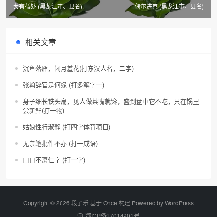
大有益处 (黑龙江市、县名)
偶尔进京 (黑龙江市、县名)
相关文章
沉鱼落雁，闭月羞花(打东汉人名，二字)
张翰辞官是何缘 (打多笔字一)
身子细长铁头扁，见人做菜嘴就馋，盛到盘中它不吃，只在锅里
尝新鲜(打一物)
姑娘性行淑静 (打四字体育项目)
无亲笔批件不办 (打一成语)
口口不离仁字 (打一字)
Copyright © 2026 段子乐 基于 Once 构建 Powered by
WordPress
鄂ICP备17014901号