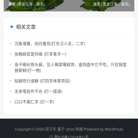
暴发 (黑龙江市、县名)
波恩 (黑龙江市、县名)
相关文章
沉鱼落雁，闭月羞花(打东汉人名，二字)
张翰辞官是何缘 (打多笔字一)
身子细长铁头扁，见人做菜嘴就馋，盛到盘中它不吃，只在锅里
尝新鲜(打一物)
姑娘性行淑静 (打四字体育项目)
无亲笔批件不办 (打一成语)
口口不离仁字 (打一字)
Copyright © 2026 段子乐 基于 Once 构建 Powered by
WordPress
鄂ICP备17014901号