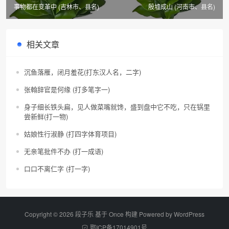
事物都在变革中 (吉林市、县名)
殷墟成山 (河南市、县名)
相关文章
沉鱼落雁，闭月羞花(打东汉人名，二字)
张翰辞官是何缘 (打多笔字一)
身子细长铁头扁，见人做菜嘴就馋，盛到盘中它不吃，只在锅里
尝新鲜(打一物)
姑娘性行淑静 (打四字体育项目)
无亲笔批件不办 (打一成语)
口口不离仁字 (打一字)
Copyright © 2026 段子乐 基于 Once 构建 Powered by
WordPress
鄂ICP备17014901号