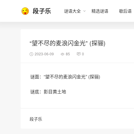
段子乐
谜语大全
精选谜语
歇后语
“望不尽的麦浪闪金光” (探骊)
2023-06-09
85
0
谜面：“望不尽的麦浪闪金光” (探骊)
谜底：影目黄土地
段子乐