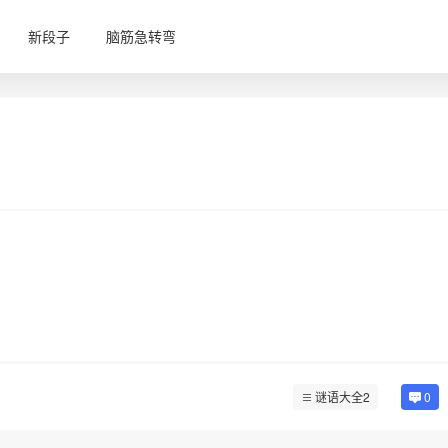
新段子
脑筋急转弯
谜语大全2
0