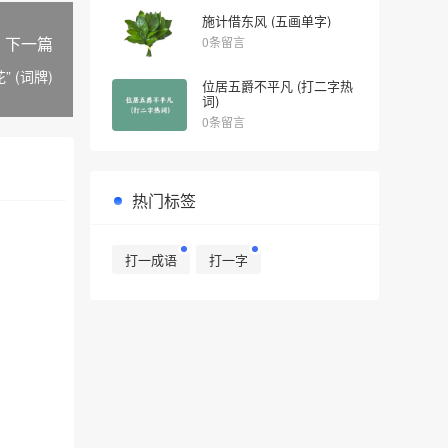
施计借东风 (五画单字)
下一篇
0条留言
 (词牌)
位居五爵不平凡 (打二字热
词)
0条留言
热门标签
打一成语
打一字