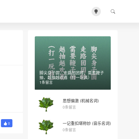
脚尖身子圆，走路团团转，需要鞭子
抽，越抽越欢喜（打一玩具）
1条留言
思想偏激 (机械名词)
0条留言
一记重扣堪称妙 (音乐名词)
0
0条留言