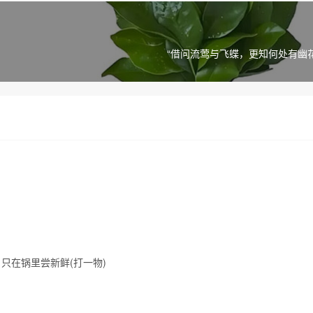
“借问流莺与飞蝶，更知何处有幽花”
只在锅里尝新鲜(打一物)