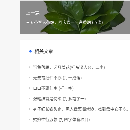
上一篇
三五茶客入茶馆，阿庆嫂一一递香烟 (五唐)
相关文章
沉鱼落雁，闭月羞花(打东汉人名，二字)
无亲笔批件不办 (打一成语)
口口不离仁字 (打一字)
张翰辞官是何缘 (打多笔字一)
身子细长铁头扁，见人做菜嘴就馋，盛到盘中它不吃，
姑娘性行淑静 (打四字体育项目)