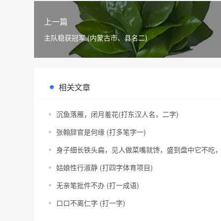
上一篇
主队稳获冠军 (内蒙古市、县名二)
相关文章
沉鱼落雁，闭月羞花(打东汉人名，二字)
张翰辞官是何缘 (打多笔字一)
身子细长铁头扁，见人做菜嘴就馋，盛到盘中它不吃，
姑娘性行淑静 (打四字体育项目)
无亲笔批件不办 (打一成语)
口口不离仁字 (打一字)