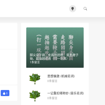
脚尖身子圆，走路团团转，需要鞭子
抽，越抽越欢喜（打一玩具）
1条留言
思想偏激 (机械名词)
0条留言
一记重扣堪称妙 (音乐名词)
0
0条留言