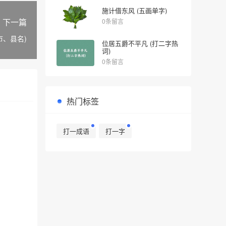
施计借东风 (五画单字)
下一篇
0条留言
市、县名)
位居五爵不平凡 (打二字热
词)
0条留言
热门标签
打一成语
打一字