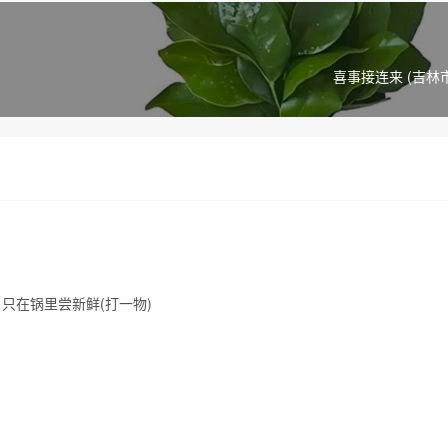
喜事接连来 (吉林
只在锅里尝新鲜(打一物)