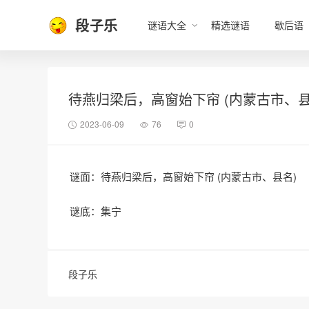
段子乐
谜语大全
精选谜语
歇后语
待燕归梁后，高窗始下帘 (内蒙古市、县
2023-06-09
76
0
谜面：待燕归梁后，高窗始下帘 (内蒙古市、县名)
谜底：集宁
段子乐