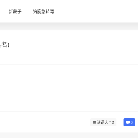
新段子
脑筋急转弯
名)
谜语大全2
0