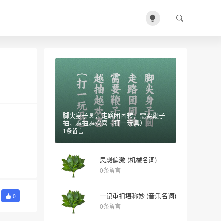
脚尖身子圆，走路团团转，需要鞭子
抽，越抽越欢喜（打一玩具）
1条留言
思想偏激 (机械名词)
0条留言
一记重扣堪称妙 (音乐名词)
0
0条留言