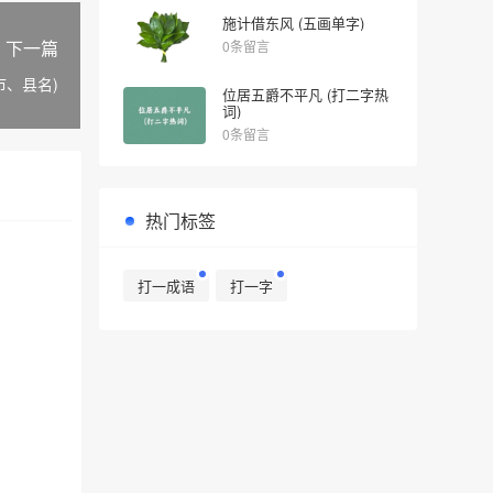
施计借东风 (五画单字)
下一篇
0条留言
市、县名)
位居五爵不平凡 (打二字热
词)
0条留言
热门标签
打一成语
打一字