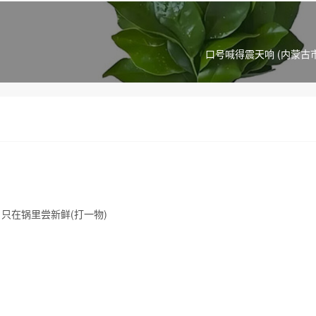
口号喊得震天响 (内蒙古
只在锅里尝新鲜(打一物)