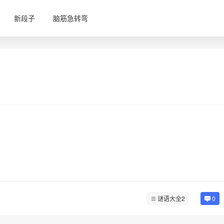
新段子
脑筋急转弯
谜语大全2
0