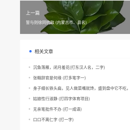
上一篇
誓与则徐同抗敌 (内蒙古市、县名)
相关文章
沉鱼落雁，闭月羞花(打东汉人名，二字)
张翰辞官是何缘 (打多笔字一)
身子细长铁头扁，见人做菜嘴就馋，盛到盘中它不吃，
姑娘性行淑静 (打四字体育项目)
无亲笔批件不办 (打一成语)
口口不离仁字 (打一字)