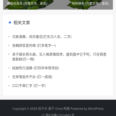
相会在南京 (内蒙古市、县名)
咬碎碜米 (内蒙古市、县名)
相关文章
沉鱼落雁，闭月羞花(打东汉人名，二字)
张翰辞官是何缘 (打多笔字一)
身子细长铁头扁，见人做菜嘴就馋，盛到盘中它不吃，只在锅里
尝新鲜(打一物)
姑娘性行淑静 (打四字体育项目)
无亲笔批件不办 (打一成语)
口口不离仁字 (打一字)
Copyright © 2026 段子乐 基于 Once 构建 Powered by
WordPress
鄂ICP备17014901号