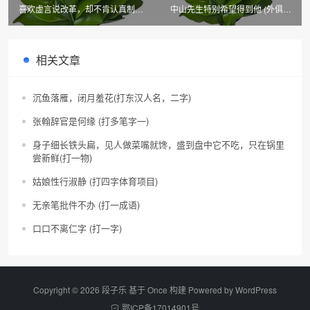
喜欢虚言说改革，却不肯认真制订
中山先生特别希望得到他 (外俱乐
(6字广告语)
部调首)
相关文章
沉鱼落雁，闭月羞花(打东汉人名，二字)
张翰辞官是何缘 (打多笔字一)
身子细长铁头扁，见人做菜嘴就馋，盛到盘中它不吃，只在锅里
尝新鲜(打一物)
姑娘性行淑静 (打四字体育项目)
无亲笔批件不办 (打一成语)
口口不离仁字 (打一字)
Copyright © 2026 段子乐 基于 Once 构建 Powered by
WordPress
鄂ICP备17014901号