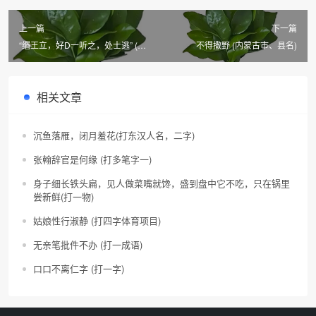
上一篇
下一篇
“缗王立，好D一听之，处士逃” (5
不得撒野 (内蒙古市、县名)
口)
相关文章
沉鱼落雁，闭月羞花(打东汉人名，二字)
张翰辞官是何缘 (打多笔字一)
身子细长铁头扁，见人做菜嘴就馋，盛到盘中它不吃，只在锅里
尝新鲜(打一物)
姑娘性行淑静 (打四字体育项目)
无亲笔批件不办 (打一成语)
口口不离仁字 (打一字)