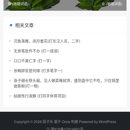
伛 (地理词语)
业 (地理词语)
相关文章
沉鱼落雁，闭月羞花(打东汉人名，二字)
无亲笔批件不办 (打一成语)
口口不离仁字 (打一字)
张翰辞官是何缘 (打多笔字一)
身子细长铁头扁，见人做菜嘴就馋，盛到盘中它不吃，只在锅里
尝新鲜(打一物)
姑娘性行淑静 (打四字体育项目)
Copyright © 2026 段子乐 基于 Once 构建 Powered by
WordPress
鄂ICP备17014901号