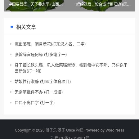
中国要昌盛，天下要太平 (山西
缠绵过后，设食饯行到江边 (唐宋
市、县名)
传奇篇目)
相关文章
沉鱼落雁，闭月羞花(打东汉人名，二字)
张翰辞官是何缘 (打多笔字一)
身子细长铁头扁，见人做菜嘴就馋，盛到盘中它不吃，只在锅里
尝新鲜(打一物)
姑娘性行淑静 (打四字体育项目)
无亲笔批件不办 (打一成语)
口口不离仁字 (打一字)
Copyright © 2026 段子乐 基于 Once 构建 Powered by
WordPress
鄂ICP备17014901号