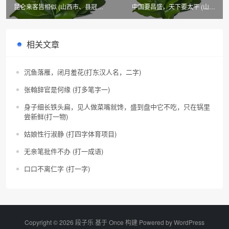
昆仑来客皆相似 (山西市、县冠省
中国要昌盛，天下要太平 (山西
名)
市、县名)
相关文章
沉鱼落雁，闭月羞花(打东汉人名，二字)
张翰辞官是何缘 (打多笔字一)
身子细长铁头扁，见人做菜嘴就馋，盛到盘中它不吃，只在锅里
尝新鲜(打一物)
姑娘性行淑静 (打四字体育项目)
无亲笔批件不办 (打一成语)
口口不离仁字 (打一字)
Copyright © 2026 段子乐 基于 Once 构建 Powered by
WordPress