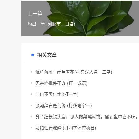
上一篇
均出一半 (河北市、县名)
相关文章
沉鱼落雁，闭月羞花(打东汉人名，二字)
无亲笔批件不办 (打一成语)
口口不离仁字 (打一字)
张翰辞官是何缘 (打多笔字一)
身子细长铁头扁，见人做菜嘴就馋，盛到盘中它不吃，
姑娘性行淑静 (打四字体育项目)