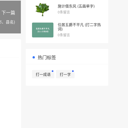
施计借东风 (五画单字)
下一篇
0条留言
市、县名)
位居五爵不平凡 (打二字热
词)
0条留言
热门标签
打一成语
打一字