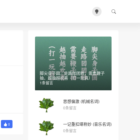
脚尖身子圆，走路团团转，需要鞭子
抽，越抽越欢喜（打一玩具）
1条留言
思想偏激 (机械名词)
0条留言
一记重扣堪称妙 (音乐名词)
0
0条留言