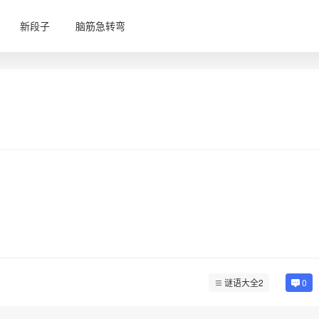
新段子
脑筋急转弯
谜语大全2
0