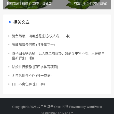
枕前发遍千般愿 (北京市、县名二)
均出一半 (河北市、县名)
相关文章
沉鱼落雁，闭月羞花(打东汉人名，二字)
张翰辞官是何缘 (打多笔字一)
身子细长铁头扁，见人做菜嘴就馋，盛到盘中它不吃，只在锅里
尝新鲜(打一物)
姑娘性行淑静 (打四字体育项目)
无亲笔批件不办 (打一成语)
口口不离仁字 (打一字)
Copyright © 2026 段子乐 基于 Once 构建 Powered by
WordPress
鄂ICP备17014901号