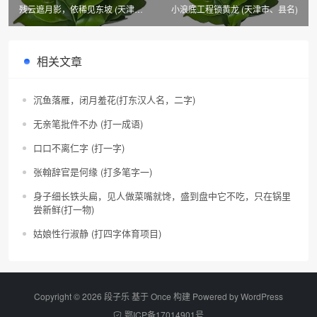
残云遮月影，依稀见东坡 (天津
小浪底工程锁黄龙 (天津市、县名)
市、县名)
相关文章
沉鱼落雁，闭月羞花(打东汉人名，二字)
无亲笔批件不办 (打一成语)
口口不离仁字 (打一字)
张翰辞官是何缘 (打多笔字一)
身子细长铁头扁，见人做菜嘴就馋，盛到盘中它不吃，只在锅里
尝新鲜(打一物)
姑娘性行淑静 (打四字体育项目)
Copyright © 2026 段子乐 基于 Once 构建 Powered by
WordPress
鄂ICP备17014901号