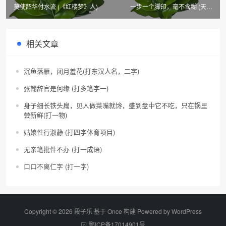
莫使韶华付水流 (《红楼梦》人)
一步一个脚印，毫不含糊 (天津
市、县名)
相关文章
沉鱼落雁，闭月羞花(打东汉人名，二字)
张翰辞官是何缘 (打多笔字一)
身子细长铁头扁，见人做菜嘴就馋，盛到盘中它不吃，只在锅里
尝新鲜(打一物)
姑娘性行淑静 (打四字体育项目)
无亲笔批件不办 (打一成语)
口口不离仁字 (打一字)
Copyright © 2026 段子乐 基于 Once 构建 Powered by
WordPress
鄂ICP备17014901号