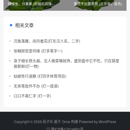
排排坐，分果果 (前骊后双珠
重点干出繁荣景 (北京市、县名)
2+2+2)
相关文章
沉鱼落雁，闭月羞花(打东汉人名，二字)
张翰辞官是何缘 (打多笔字一)
身子细长铁头扁，见人做菜嘴就馋，盛到盘中它不吃，只在锅里
尝新鲜(打一物)
姑娘性行淑静 (打四字体育项目)
无亲笔批件不办 (打一成语)
口口不离仁字 (打一字)
Copyright © 2026 段子乐 基于 Once 构建 Powered by
WordPress
鄂ICP备17014901号